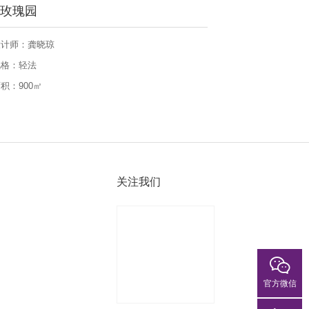
城玫瑰园
设计师：龚晓琼
风格：轻法
积：900㎡
关注我们
官方微信