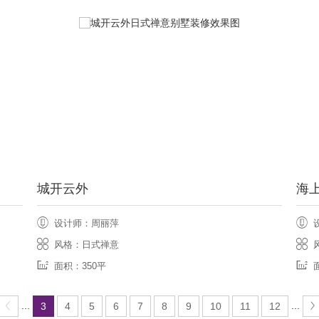
城开云外
海
设计师：周丽萍
风格：日式禅意
面积：350平
...
...
3
4
5
6
7
8
9
10
11
12